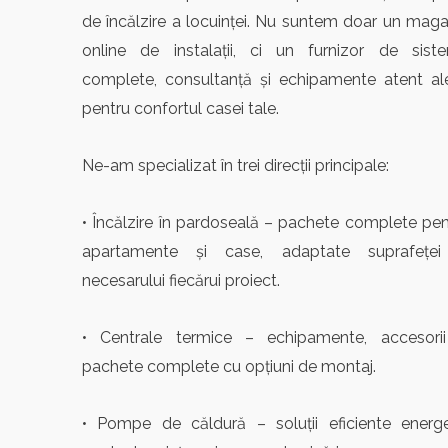
de încălzire a locuinței. Nu suntem doar un maga
online de instalații, ci un furnizor de sist
complete, consultanță și echipamente atent al
pentru confortul casei tale.
Ne-am specializat în trei direcții principale:
• Încălzire în pardoseală – pachete complete pen
apartamente și case, adaptate suprafeței
necesarului fiecărui proiect.
• Centrale termice – echipamente, accesorii
pachete complete cu opțiuni de montaj.
• Pompe de căldură – soluții eficiente energe