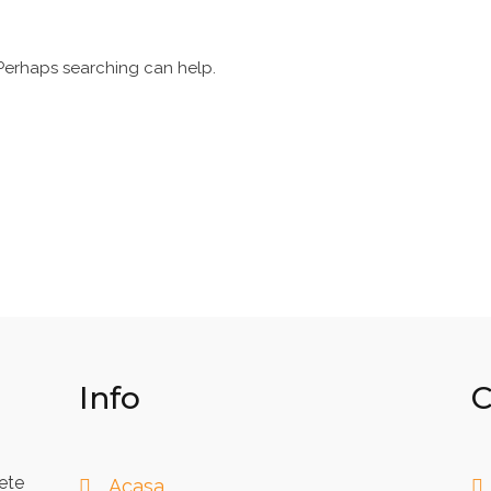
. Perhaps searching can help.
Info
C
ete
Acasa