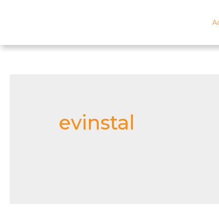
A
evinstal