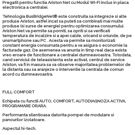
Pregatit pentru functia Ariston Net cu Modul WI-FI inclus in placa
electronica a centralei.
Tehnologia BusBridgeNet® este construita sa integreze si alte
produse Ariston, astfel incat sa puteti sa combinati mai multe
produse (si surse de energie) pentru optimizarea consumului.
Ariston Net
va permite sa porniti, sa opriti si sa verificati
temperatura de incalzire si a apei calde, oricand si oriunde, de pe
unsmartphone sau PC . Acesta va permite sa monitorizati
constant energia consumata pentru a va asigura o economie la
facturade gaz. De asemenea va anunta in timp real daca exista
vreo eroare de functionare a centralei dumneavoastra. Totodata,
cand serviciul de teleasistenta este activat, centrul de service
Ariston, va fi in masura sa va observe majoritatea problemelor de
la distanta sau sa aranjeze o interventie la centrala de comun
acord cu dumneavoastra.
FULL COMFORT
Echipata cu functii AUTO, COMFORT, AUTODIAGNOZA ACTIVA,
PROGRAMARE ORARA.
Performanta silentioasa datorita pompei de modulare si
panourilor izolatoare.
Aspectul hi-tech.