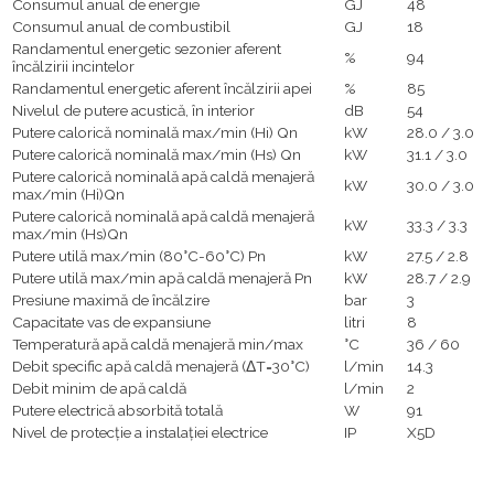
Consumul anual de energie
GJ
48
Consumul anual de combustibil
GJ
18
Randamentul energetic sezonier aferent
%
94
încălzirii incintelor
Randamentul energetic aferent încălzirii apei
%
85
Nivelul de putere acustică, în interior
dB
54
Putere calorică nominală max/min (Hi) Qn
kW
28.0 / 3.0
Putere calorică nominală max/min (Hs) Qn
kW
31.1 / 3.0
Putere calorică nominală apă caldă menajeră
kW
30.0 / 3.0
max/min (Hi)Qn
Putere calorică nominală apă caldă menajeră
kW
33.3 / 3.3
max/min (Hs)Qn
Putere utilă max/min (80°C-60°C) Pn
kW
27.5 / 2.8
Putere utilă max/min apă caldă menajeră Pn
kW
28.7 / 2.9
Presiune maximă de încălzire
bar
3
Capacitate vas de expansiune
litri
8
Temperatură apă caldă menajeră min/max
°C
36 / 60
Debit specific apă caldă menajeră (ΔT=30°C)
l/min
14.3
Debit minim de apă caldă
l/min
2
Putere electrică absorbită totală
W
91
Nivel de protecţie a instalaţiei electrice
IP
X5D