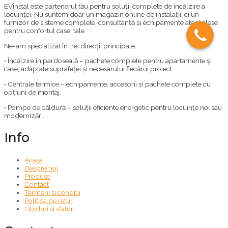
EVinstal este partenerul tău pentru soluții complete de încălzire a
locuinței. Nu suntem doar un magazin online de instalații, ci un
furnizor de sisteme complete, consultanță și echipamente atent alese
pentru confortul casei tale.
Ne-am specializat în trei direcții principale:
• Încălzire în pardoseală – pachete complete pentru apartamente și
case, adaptate suprafeței și necesarului fiecărui proiect.
• Centrale termice – echipamente, accesorii și pachete complete cu
opțiuni de montaj.
• Pompe de căldură – soluții eficiente energetic pentru locuințe noi sau
modernizări.
Info
Acasa
Despre noi
Produse
Contact
Termeni si conditii
Politica de retur
Ghiduri si sfaturi