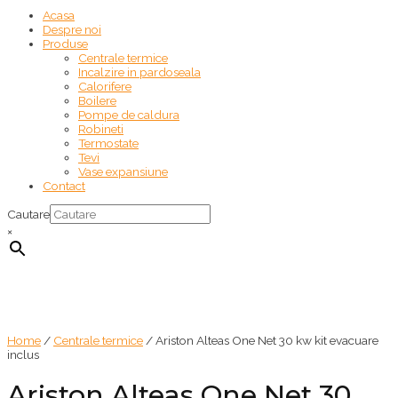
Acasa
Despre noi
Produse
Centrale termice
Incalzire in pardoseala
Calorifere
Boilere
Pompe de caldura
Robineti
Termostate
Tevi
Vase expansiune
Contact
Cautare
×
Home
/
Centrale termice
/ Ariston Alteas One Net 30 kw kit evacuare
inclus
Ariston Alteas One Net 30