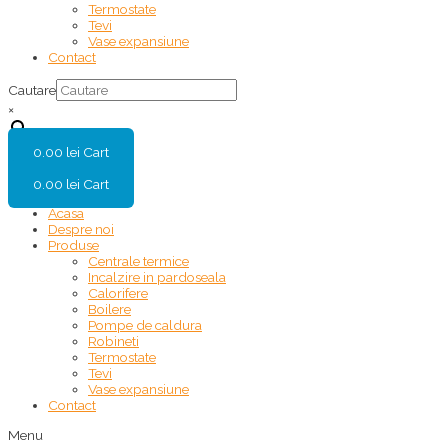
Termostate
Tevi
Vase expansiune
Contact
Cautare
×
0.00
lei
Cart
0.00
lei
Cart
Acasa
Despre noi
Produse
Centrale termice
Incalzire in pardoseala
Calorifere
Boilere
Pompe de caldura
Robineti
Termostate
Tevi
Vase expansiune
Contact
Menu