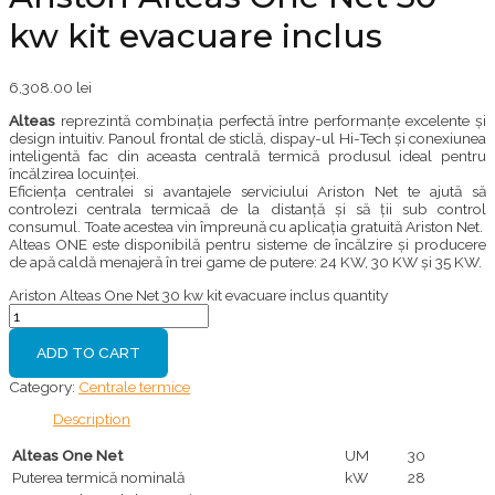
kw kit evacuare inclus
6,308.00
lei
Alteas
reprezintă combinația perfectă între performanțe excelente și
design intuitiv. Panoul frontal de sticlă, dispay-ul Hi-Tech și conexiunea
inteligentă fac din aceasta centrală termică produsul ideal pentru
încălzirea locuinței.
Eficiența centralei si avantajele serviciului Ariston Net te ajută să
controlezi centrala termicaă de la distanță și să ții sub control
consumul. Toate acestea vin împreună cu aplicația gratuită Ariston Net.
Alteas ONE este disponibilă pentru sisteme de încălzire și producere
de apă caldă menajeră în trei game de putere: 24 KW, 30 KW și 35 KW.
Ariston Alteas One Net 30 kw kit evacuare inclus quantity
ADD TO CART
Category:
Centrale termice
Description
Alteas One Net
UM
30
Puterea termică nominală
kW
28