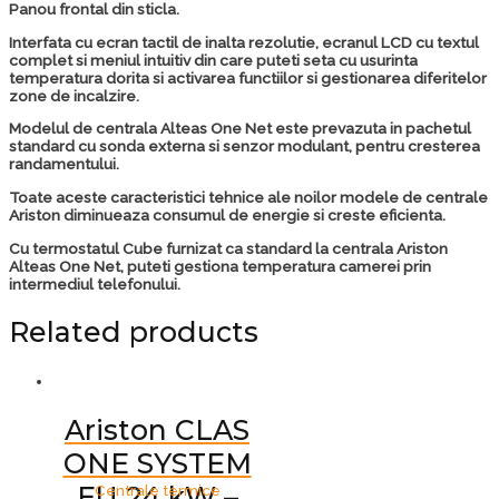
Panou frontal din sticla.
Interfata cu ecran tactil de inalta rezolutie, ecranul LCD cu textul
complet si meniul intuitiv din care puteti seta cu usurinta
temperatura dorita si activarea functiilor si gestionarea diferitelor
zone de incalzire.
Modelul de centrala Alteas One Net este prevazuta in pachetul
standard cu sonda externa si senzor modulant, pentru cresterea
randamentului.
Toate aceste caracteristici tehnice ale noilor modele de centrale
Ariston diminueaza consumul de energie si creste eficienta.
Cu termostatul Cube furnizat ca standard la centrala Ariston
Alteas One Net, puteti gestiona temperatura camerei prin
intermediul telefonului.
Related products
Ariston CLAS
ONE SYSTEM
EU 24 kW –
Centrale termice