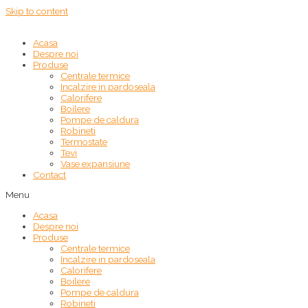
Skip to content
Acasa
Despre noi
Produse
Centrale termice
Incalzire in pardoseala
Calorifere
Boilere
Pompe de caldura
Robineti
Termostate
Tevi
Vase expansiune
Contact
Menu
Acasa
Despre noi
Produse
Centrale termice
Incalzire in pardoseala
Calorifere
Boilere
Pompe de caldura
Robineti