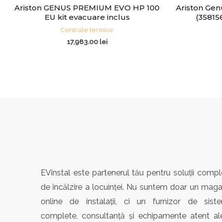
Ariston GENUS PREMIUM EVO HP 100
Ariston Ge
EU kit evacuare inclus
(35815
Centrale termice
17,983.00
lei
EVinstal este partenerul tău pentru soluții compl
de încălzire a locuinței. Nu suntem doar un maga
online de instalații, ci un furnizor de sist
complete, consultanță și echipamente atent al