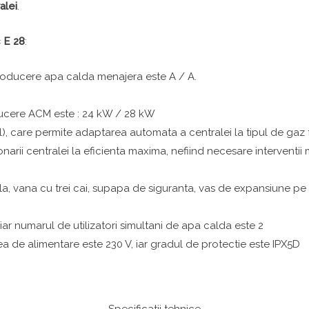
alei
.
 E 28
:
producere apa calda menajera este A / A.
ducere ACM este : 24 kW / 28 kW
, care permite adaptarea automata a centralei la tipul de gaz f
ctionarii centralei la eficienta maxima, nefiind necesare interven
, vana cu trei cai, supapa de siguranta, vas de expansiune pe 
ar numarul de utilizatori simultani de apa calda este 2
ea de alimentare este 230 V, iar gradul de protectie este IPX5D