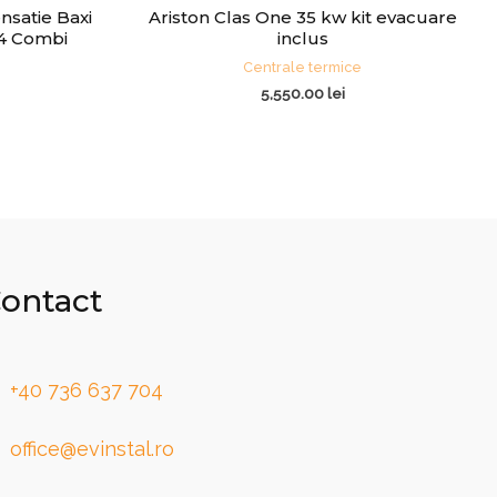
nsatie Baxi
Ariston Clas One 35 kw kit evacuare
4 Combi
inclus
Centrale termice
5,550.00
lei
ontact
+40 736 637 704
office@evinstal.ro