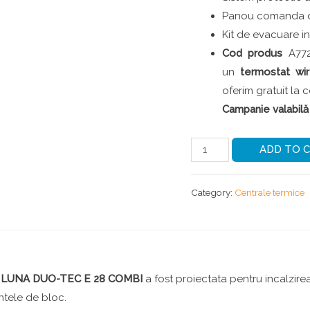
Panou comanda di
Kit de evacuare i
Cod produs
A77
un
termostat wi
oferim gratuit la 
Campanie valabilă î
ADD TO 
Category:
Centrale termice
 LUNA DUO-TEC E 28 COMBI
a fost proiectata pentru incalzirea
ntele de bloc.