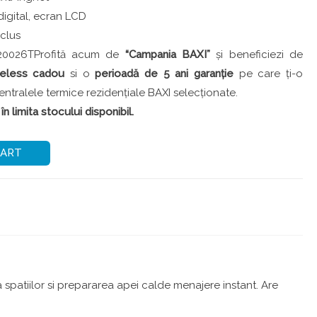
gital, ecran LCD
nclus
20026TProfită acum de
“Campania BAXI”
și beneficiezi de
reless cadou
si o
perioadă de 5 ani garanție
pe care ți-o
centralele termice rezidențiale BAXI selecționate.
n limita stocului disponibil.
CART
 spatiilor si prepararea apei calde menajere instant. Are