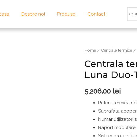
casa
Despre noi
Produse
Contact
Home
/
Centrale termice
/ 
Centrala te
Luna Duo-T
5,206.00
lei
Putere termica no
Suprafata acoper
Numar utilizatori 
Raport modulare: 
Sistem protectie a