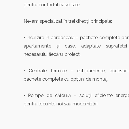
pentru confortul casei tale.
Ne-am specializat în trei direcții principale:
• Încălzire în pardoseală – pachete complete pen
apartamente și case, adaptate suprafeței
necesarului fiecărui proiect.
• Centrale termice – echipamente, accesorii
pachete complete cu opțiuni de montaj.
• Pompe de căldură – soluții eficiente energe
pentru locuințe noi sau modernizări.