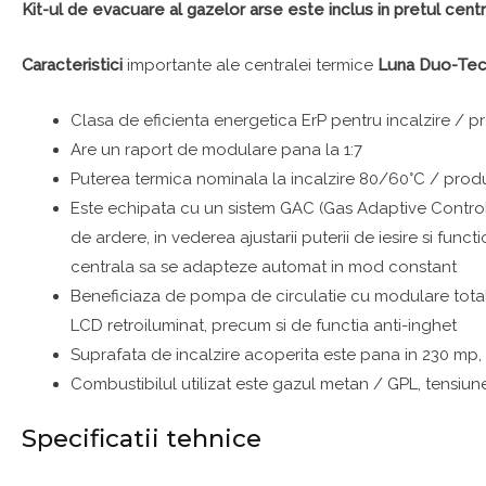
Kit-ul de evacuare al gazelor arse este inclus in pretul centr
Caracteristici
importante ale centralei termice
Luna Duo-Tec
Clasa de eficienta energetica ErP pentru incalzire / 
Are un raport de modulare pana la 1:7
Puterea termica nominala la incalzire 80/60°C / pro
Este echipata cu un sistem GAC (Gas Adaptive Control)
de ardere, in vederea ajustarii puterii de iesire si fun
centrala sa se adapteze automat in mod constant
Beneficiaza de pompa de circulatie cu modulare totala
LCD retroiluminat, precum si de functia anti-inghet
Suprafata de incalzire acoperita este pana in 230 mp, i
Combustibilul utilizat este gazul metan / GPL, tensiun
Specificatii tehnice