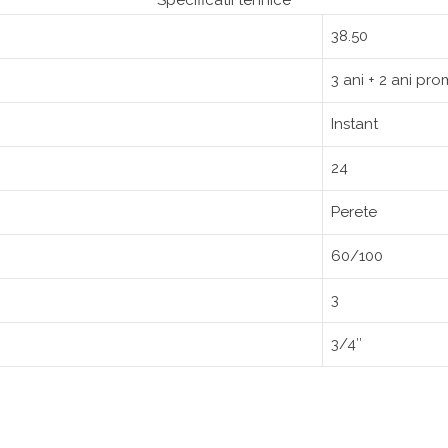
Specificatii tehnice
38.50
3 ani + 2 ani pro
Instant
24
Perete
60/100
3
3/4″