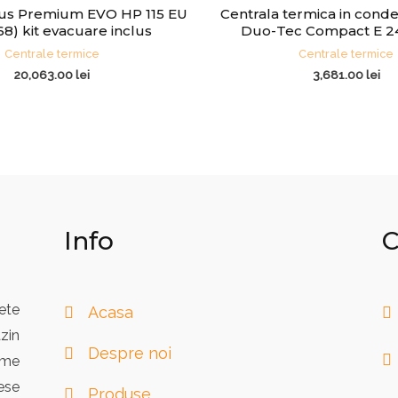
nus Premium EVO HP 115 EU
Centrala termica in conde
68) kit evacuare inclus
Duo-Tec Compact E 2
Centrale termice
Centrale termice
20,063.00
lei
3,681.00
lei
Info
C
ete
Acasa
zin
Despre noi
eme
ese
Produse