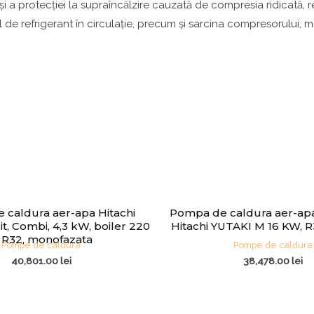
i a protecției la supraîncălzire cauzată de compresia ridicată, re
 de refrigerant în circulație, precum și sarcina compresorului, 
caldura aer-apa Hitachi
Pompa de caldura aer-ap
it, Combi, 4,3 kW, boiler 220
Hitachi YUTAKI M 16 KW, R3
, R32, monofazata
Pompe de caldura
Pompe de caldura
40,801.00
lei
38,478.00
lei