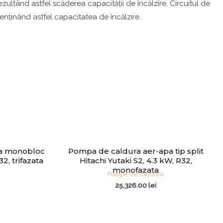
zultând astfel scăderea capacității de încălzire. Circuitul de
menținând astfel capacitatea de încălzire.
a monobloc
Pompa de caldura aer-apa tip split
2, trifazata
Hitachi Yutaki S2, 4.3 kW, R32,
monofazata
Pompe de caldura
25,326.00
lei