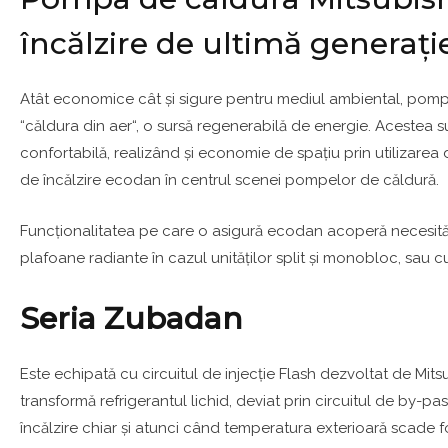
încălzire de ultimă generaț
Atât economice cât și sigure pentru mediul ambiental, pompe
“căldura din aer“, o sursă regenerabilă de energie. Acestea 
confortabilă, realizând și economie de spațiu prin utilizarea 
de încălzire ecodan în centrul scenei pompelor de căldură.
Funcționalitatea pe care o asigură ecodan acoperă necesități
plafoane radiante în cazul unităților split și monobloc, sau cu
Seria Zubadan
Este echipată cu circuitul de injecție Flash dezvoltat de Mit
transformă refrigerantul lichid, deviat prin circuitul de by-
încălzire chiar și atunci când temperatura exterioară scade fo