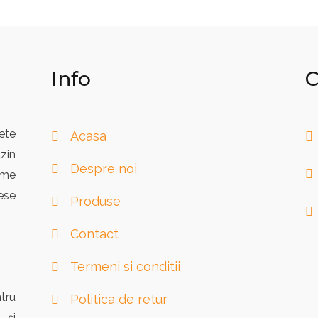
Info
C
ete
Acasa
zin
Despre noi
eme
ese
Produse
Contact
Termeni si conditii
tru
Politica de retur
 și