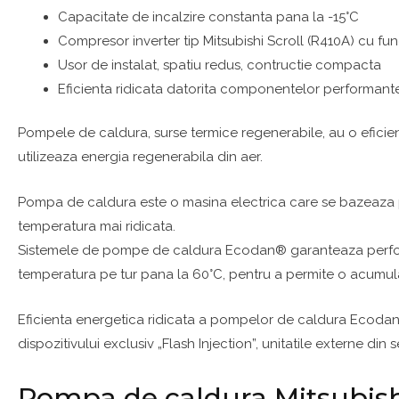
Capacitate de incalzire constanta pana la -15°C
Compresor inverter tip Mitsubishi Scroll (R410A) cu fun
Usor de instalat, spatiu redus, contructie compacta
Eficienta ridicata datorita componentelor performante
Pompele de caldura, surse termice regenerabile, au o eficien
utilizeaza energia regenerabila din aer.
Pompa de caldura este o masina electrica care se bazeaza pe
temperatura mai ridicata.
Sistemele de pompe de caldura Ecodan® garanteaza performan
temperatura pe tur pana la 60°C, pentru a permite o acumula
Eficienta energetica ridicata a pompelor de caldura Ecodan
dispozitivului exclusiv „Flash Injection”, unitatile externe d
Pompa de caldura Mitsubi