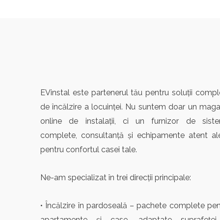
EVinstal este partenerul tău pentru soluții compl
de încălzire a locuinței. Nu suntem doar un maga
online de instalații, ci un furnizor de sist
complete, consultanță și echipamente atent al
pentru confortul casei tale.
Ne-am specializat în trei direcții principale:
• Încălzire în pardoseală – pachete complete pen
apartamente și case, adaptate suprafeței