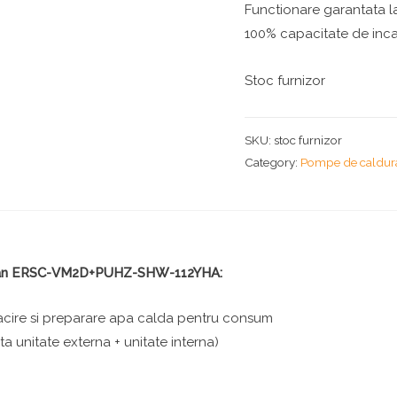
Functionare garantata l
100% capacitate de incal
Stoc furnizor
SKU:
stoc furnizor
Category:
Pompe de caldur
ubadan ERSC-VM2D+PUHZ-SHW-112YHA:
 racire si preparare apa calda pentru consum
ta unitate externa + unitate interna)