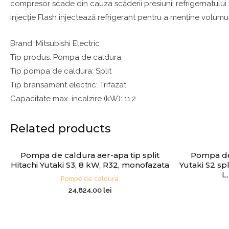
compresor scade din cauza scăderii presiunii refrigernatului ș
injecție Flash injectează refrigerant pentru a menține volumul
Brand: Mitsubishi Electric
Tip produs: Pompa de caldura
Tip pompa de caldura: Split
Tip bransament electric: Trifazat
Capacitate max. incalzire (kW): 11.2
Related products
Pompa de caldura aer-apa tip split
Pompa de 
Hitachi Yutaki S3, 8 kW, R32, monofazata
Yutaki S2 spl
L
Pompe de caldura
24,824.00
lei