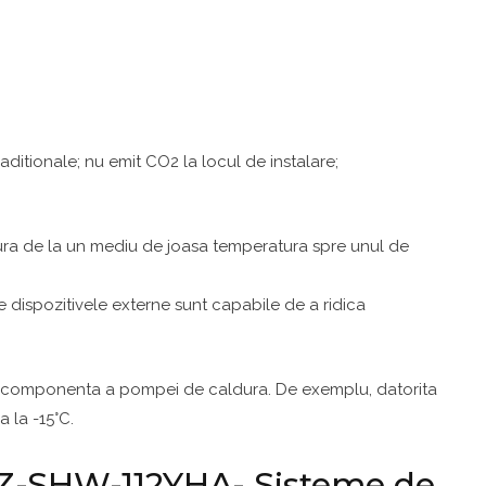
itionale; nu emit CO2 la locul de instalare;
dura de la un mediu de joasa temperatura spre unul de
dispozitivele externe sunt capabile de a ridica
are componenta a pompei de caldura. De exemplu, datorita
 la -15°C.
-SHW-112YHA- Sisteme de