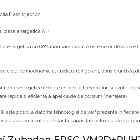
ctia Flash Injection
, clasa energetica A++.
ta energetica cu 60% mai mare decat a sistemelor de ardere trad
 ciclul termodinamic al fluidului refrigerant, transferand cal
te energetice ridicate chiar si la temperaturi scazute. Toate 
re rapida si eficienta a apei calde de consum (menajere).
® este posibila datorita tehnologiei de varf prezenta in fiec
in seria Zubadan mentin constanta capacitatea fluxului de aer pana
shi Zubadan ERSC-VM2D+PUHZ