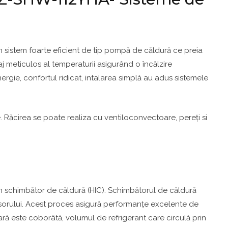
 sistem foarte eficient de tip pompă de căldură ce preia
j meticulos al temperaturii asigurând o încălzire
nergie, confortul ridicat, intalarea simplă au adus sistemele
 Răcirea se poate realiza cu ventiloconvectoare, pereți si
 un schimbător de căldură (HIC). Schimbătorul de căldură
presorului. Acest proces asigură performanțe excelente de
oară este coborâtă, volumul de refrigerant care circulă prin