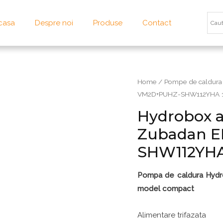
casa
Despre noi
Produse
Contact
Home
/
Pompe de caldura
VM2D+PUHZ-SHW112YHA 11
Hydrobox ae
Zubadan 
SHW112YHA 
Pompa de caldura Hydro
model compact
Alimentare trifazata