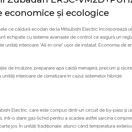
ie economice și ecologice
le ce căldură ecodan de la Mitsubishi Electric încorporează un
sunt echipate cu sisteme avansate de control ce asigură un regla
de unități interioare “All-in-one” ușor de instalat. Economia de e
le de încălzire, preparare apă caldă menajeră, precum și răcire.
 unități interioare de climatizare în cazul sistemelor hibride.
subishi Electric, care este compus dintr-un circuit de by-pass și
pass, într-o stare gaz-lichid pentru a scadea astfel sarcina com
arte jos. În unități tradiționale, atunci cănd temperatura exteri