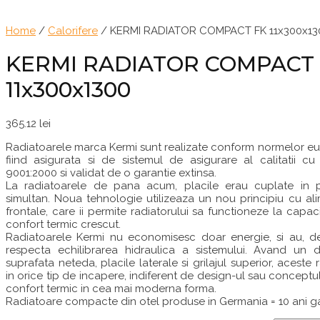
Home
/
Calorifere
/ KERMI RADIATOR COMPACT FK 11x300x13
KERMI RADIATOR COMPACT
11x300x1300
365.12
lei
Radiatoarele marca Kermi sunt realizate conform normelor eu
fiind asigurata si de sistemul de asigurare al calitatii cu
9001:2000 si validat de o garantie extinsa.
La radiatoarele de pana acum, placile erau cuplate in pa
simultan. Noua tehnologie utilizeaza un nou principiu cu alim
frontale, care ii permite radiatorului sa functioneze la capa
confort termic crescut.
Radiatoarele Kermi nu economisesc doar energie, si au, d
respecta echilibrarea hidraulica a sistemului. Avand un 
suprafata neteda, placile laterale si grilajul superior, aceste
in orice tip de incapere, indiferent de design-ul sau conceptul 
confort termic in cea mai moderna forma.
Radiatoare compacte din otel produse in Germania = 10 ani ga