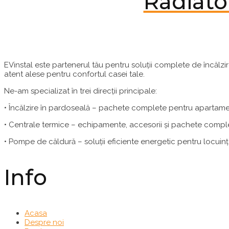
Radiato
EVinstal este partenerul tău pentru soluții complete de încălz
atent alese pentru confortul casei tale.
Ne-am specializat în trei direcții principale:
• Încălzire în pardoseală – pachete complete pentru apartament
• Centrale termice – echipamente, accesorii și pachete compl
• Pompe de căldură – soluții eficiente energetic pentru locuinț
Info
Acasa
Despre noi