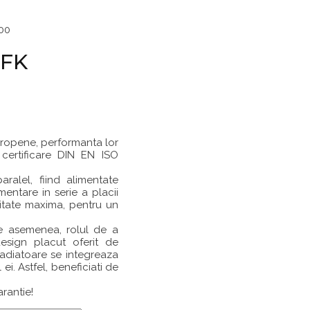
00
 FK
ropene, performanta lor
 certificare DIN EN ISO
ralel, fiind alimentate
entare in serie a placii
citate maxima, pentru un
e asemenea, rolul de a
design placut oferit de
 radiatoare se integreaza
ei. Astfel, beneficiati de
rantie!