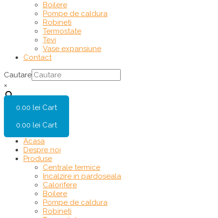
Boilere
Pompe de caldura
Robineti
Termostate
Tevi
Vase expansiune
Contact
Cautare
×
0.00
lei
Cart
0.00
lei
Cart
Acasa
Despre noi
Produse
Centrale termice
Incalzire in pardoseala
Calorifere
Boilere
Pompe de caldura
Robineti