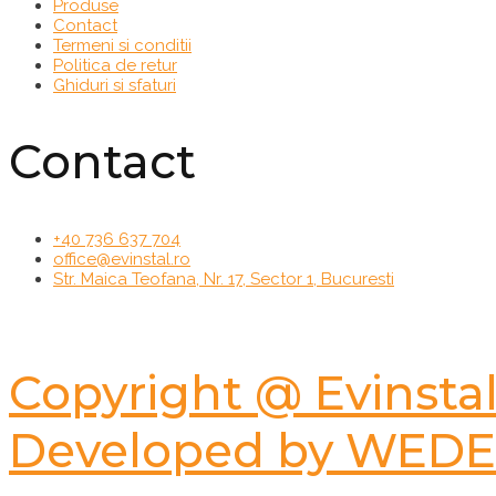
Produse
Contact
Termeni si conditii
Politica de retur
Ghiduri si sfaturi
Contact
+40 736 637 704
office@evinstal.ro
Str. Maica Teofana, Nr. 17, Sector 1, Bucuresti
Copyright @ Evinst
Developed by WEDE