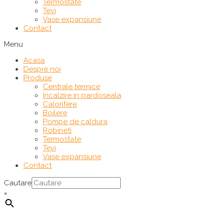
Termostate
Tevi
Vase expansiune
Contact
Menu
Acasa
Despre noi
Produse
Centrale termice
Incalzire in pardoseala
Calorifere
Boilere
Pompe de caldura
Robineti
Termostate
Tevi
Vase expansiune
Contact
Cautare
×