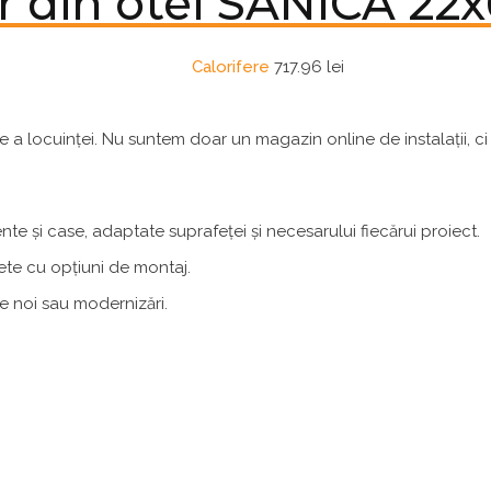
r din otel SANICA 2
Calorifere
717.96
lei
ire a locuinței. Nu suntem doar un magazin online de instalații, 
e și case, adaptate suprafeței și necesarului fiecărui proiect.
ete cu opțiuni de montaj.
e noi sau modernizări.