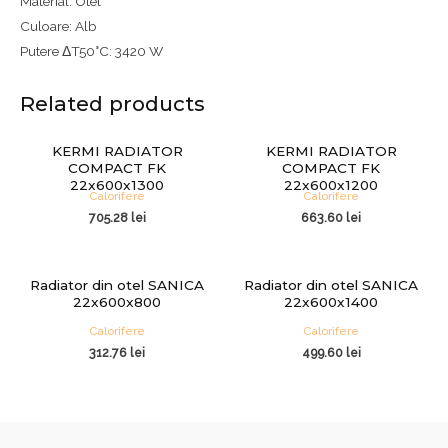
Material: Otel
Culoare: Alb
Putere ΔT50°C: 3420 W
Related products
KERMI RADIATOR
KERMI RADIATOR
COMPACT FK
COMPACT FK
22x600x1300
22x600x1200
Calorifere
Calorifere
705.28
lei
663.60
lei
Radiator din otel SANICA
Radiator din otel SANICA
22x600x800
22x600x1400
Calorifere
Calorifere
312.76
lei
499.60
lei